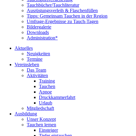
Tauchbücher/Tauchliteratur
Ausrüstungsverleih & Flaschenfüllen
Tipps: Gemeinsam Tauchen in der Region
Umfrage-Ergebnisse zu Tauch-Tagen
Bildergalerie
Downloads
Administration*
Aktuelles
Neuigkeiten
Termine
Vereinsleben
Das Team
Aktivitäten
Training
Tauchen
Apnoe
Druckkammerfahrt
Urlaub
Mitgliedschaft
Ausbildung
Unser Konzept
Tauchen lernen
Einsteiger
Tiefer eintauchen