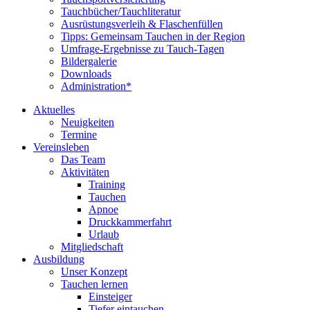
Tauchbücher/Tauchliteratur
Ausrüstungsverleih & Flaschenfüllen
Tipps: Gemeinsam Tauchen in der Region
Umfrage-Ergebnisse zu Tauch-Tagen
Bildergalerie
Downloads
Administration*
Aktuelles
Neuigkeiten
Termine
Vereinsleben
Das Team
Aktivitäten
Training
Tauchen
Apnoe
Druckkammerfahrt
Urlaub
Mitgliedschaft
Ausbildung
Unser Konzept
Tauchen lernen
Einsteiger
Tiefer eintauchen