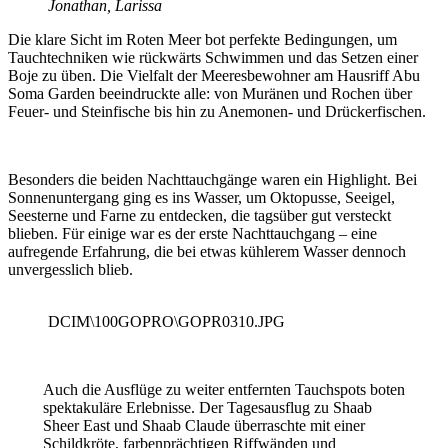
Jonathan, Larissa
Die klare Sicht im Roten Meer bot perfekte Bedingungen, um
Tauchtechniken wie rückwärts Schwimmen und das Setzen einer
Boje zu üben. Die Vielfalt der Meeresbewohner am Hausriff Abu
Soma Garden beeindruckte alle: von Muränen und Rochen über
Feuer- und Steinfische bis hin zu Anemonen- und Drückerfischen.
Besonders die beiden Nachttauchgänge waren ein Highlight. Bei
Sonnenuntergang ging es ins Wasser, um Oktopusse, Seeigel,
Seesterne und Farne zu entdecken, die tagsüber gut versteckt
blieben. Für einige war es der erste Nachttauchgang – eine
aufregende Erfahrung, die bei etwas kühlerem Wasser dennoch
unvergesslich blieb.
DCIM\100GOPRO\GOPR0310.JPG
Auch die Ausflüge zu weiter entfernten Tauchspots boten
spektakuläre Erlebnisse. Der Tagesausflug zu Shaab
Sheer East und Shaab Claude überraschte mit einer
Schildkröte, farbenprächtigen Riffwänden und