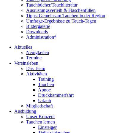
Tauchbücher/Tauchliteratur
Ausrüstungsverleih & Flaschenfüllen
Tipps: Gemeinsam Tauchen in der Region
Umfrage-Ergebnisse zu Tauch-Tagen
Bildergalerie
Downloads
Administration*
Aktuelles
Neuigkeiten
Termine
Vereinsleben
Das Team
Aktivitäten
Training
Tauchen
Apnoe
Druckkammerfahrt
Urlaub
Mitgliedschaft
Ausbildung
Unser Konzept
Tauchen lernen
Einsteiger
Tiefer eintauchen