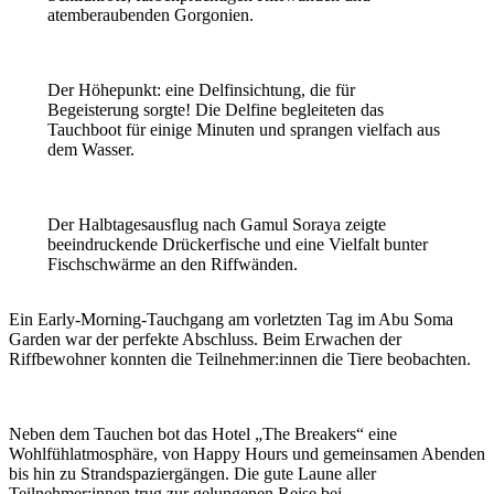
atemberaubenden Gorgonien.
Der Höhepunkt: eine Delfinsichtung, die für
Begeisterung sorgte! Die Delfine begleiteten das
Tauchboot für einige Minuten und sprangen vielfach aus
dem Wasser.
Der Halbtagesausflug nach Gamul Soraya zeigte
beeindruckende Drückerfische und eine Vielfalt bunter
Fischschwärme an den Riffwänden.
Ein Early-Morning-Tauchgang am vorletzten Tag im Abu Soma
Garden war der perfekte Abschluss. Beim Erwachen der
Riffbewohner konnten die Teilnehmer:innen die Tiere beobachten.
Neben dem Tauchen bot das Hotel „The Breakers“ eine
Wohlfühlatmosphäre, von Happy Hours und gemeinsamen Abenden
bis hin zu Strandspaziergängen. Die gute Laune aller
Teilnehmer:innen trug zur gelungenen Reise bei.