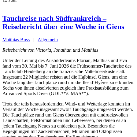
Tauchreise nach Südfrankreich –
Reisebericht über eine Woche in Giens
Matthias Buss
|
Allgemein
Reisebericht von Victoria, Jonathan und Matthias
Unter der Leitung des Ausbilderteams Florian, Matthias und Eva
fand vom 30. Mai bis 7. Juni 2026 die Frühsommer-Tauchreise des
Tauchclub Heidelberg an die französische Mittelmeerküste statt.
Insgesamt 22 Mitglieder reisten auf die Halbinsel Giens, um eine
Woche lang die Tauchplätze rund um die Îles d’Hyères zu erkunden.
Sechs von ihnen absolvierten zugleich ihre Praxisausbildung zum
Advanced Sports Diver (GDL**/CMAS**).
Trotz der teils herausfordernden Wind- und Wetterlage konnten im
Verlauf der Woche insgesamt zwölf Tauchgänge umgesetzt werden.
Die Tauchplätze rund um Giens überzeugten mit eindrucksvollen
Landschaften, Felsformationen und Lebewesen, bei denen es an
jedem Tauchgang Neues zu entdecken gab. Besonders die
Begegnungen mit Zackenbarschen, Muränen und Oktopussen
sorgten unter den Taucher:innen für Begeisterung.