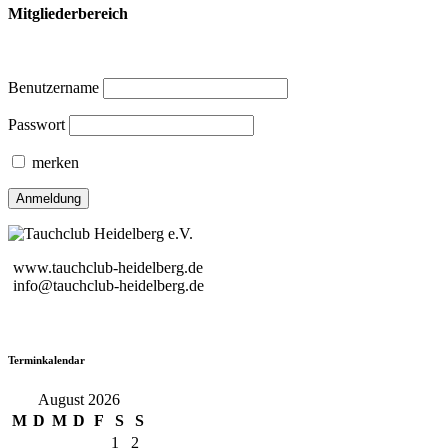
Mitgliederbereich
Benutzername
Passwort
merken
www.tauchclub-heidelberg.de
info@tauchclub-heidelberg.de
Terminkalendar
August 2026
M
D
M
D
F
S
S
1
2