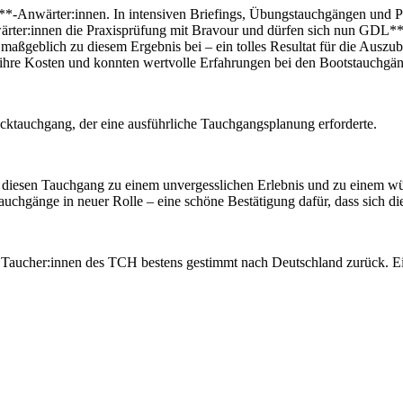
L**-Anwärter:innen. In intensiven Briefings, Übungstauchgängen und
ter:innen die Praxisprüfung mit Bravour und dürfen sich nun GDL** n
maßgeblich zu diesem Ergebnis bei – ein tolles Resultat für die Auszu
 ihre Kosten und konnten wertvolle Erfahrungen bei den Bootstauchg
ktauchgang, der eine ausführliche Tauchgangsplanung erforderte.
iesen Tauchgang zu einem unvergesslichen Erlebnis und zu einem würd
uchgänge in neuer Rolle – eine schöne Bestätigung dafür, dass sich die
e Taucher:innen des TCH bestens gestimmt nach Deutschland zurück. E