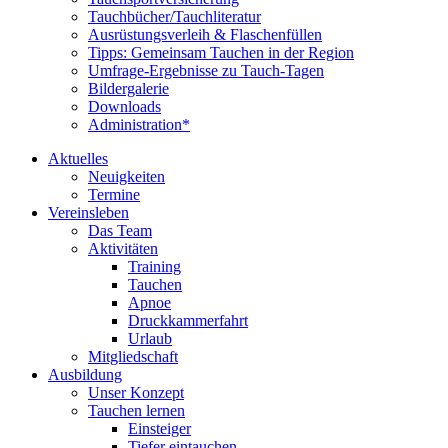
Tauchbücher/Tauchliteratur
Ausrüstungsverleih & Flaschenfüllen
Tipps: Gemeinsam Tauchen in der Region
Umfrage-Ergebnisse zu Tauch-Tagen
Bildergalerie
Downloads
Administration*
Aktuelles
Neuigkeiten
Termine
Vereinsleben
Das Team
Aktivitäten
Training
Tauchen
Apnoe
Druckkammerfahrt
Urlaub
Mitgliedschaft
Ausbildung
Unser Konzept
Tauchen lernen
Einsteiger
Tiefer eintauchen