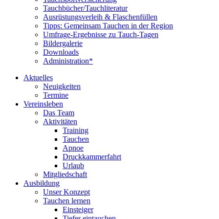
Tauchbücher/Tauchliteratur
Ausrüstungsverleih & Flaschenfüllen
Tipps: Gemeinsam Tauchen in der Region
Umfrage-Ergebnisse zu Tauch-Tagen
Bildergalerie
Downloads
Administration*
Aktuelles
Neuigkeiten
Termine
Vereinsleben
Das Team
Aktivitäten
Training
Tauchen
Apnoe
Druckkammerfahrt
Urlaub
Mitgliedschaft
Ausbildung
Unser Konzept
Tauchen lernen
Einsteiger
Tiefer eintauchen