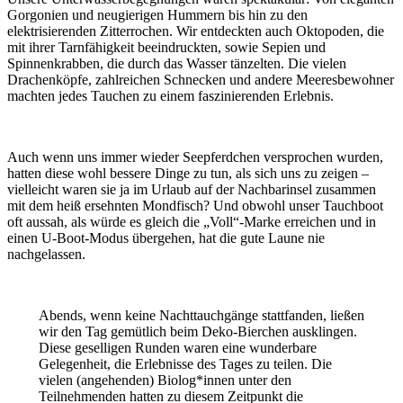
Gorgonien und neugierigen Hummern bis hin zu den
elektrisierenden Zitterrochen. Wir entdeckten auch Oktopoden, die
mit ihrer Tarnfähigkeit beeindruckten, sowie Sepien und
Spinnenkrabben, die durch das Wasser tänzelten. Die vielen
Drachenköpfe, zahlreichen Schnecken und andere Meeresbewohner
machten jedes Tauchen zu einem faszinierenden Erlebnis.
Auch wenn uns immer wieder Seepferdchen versprochen wurden,
hatten diese wohl bessere Dinge zu tun, als sich uns zu zeigen –
vielleicht waren sie ja im Urlaub auf der Nachbarinsel zusammen
mit dem heiß ersehnten Mondfisch? Und obwohl unser Tauchboot
oft aussah, als würde es gleich die „Voll“-Marke erreichen und in
einen U-Boot-Modus übergehen, hat die gute Laune nie
nachgelassen.
Abends, wenn keine Nachttauchgänge stattfanden, ließen
wir den Tag gemütlich beim Deko-Bierchen ausklingen.
Diese geselligen Runden waren eine wunderbare
Gelegenheit, die Erlebnisse des Tages zu teilen. Die
vielen (angehenden) Biolog*innen unter den
Teilnehmenden hatten zu diesem Zeitpunkt die