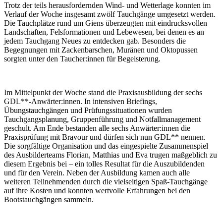
Trotz der teils herausfordernden Wind- und Wetterlage konnten im
Verlauf der Woche insgesamt zwölf Tauchgänge umgesetzt werden.
Die Tauchplätze rund um Giens überzeugten mit eindrucksvollen
Landschaften, Felsformationen und Lebewesen, bei denen es an
jedem Tauchgang Neues zu entdecken gab. Besonders die
Begegnungen mit Zackenbarschen, Muränen und Oktopussen
sorgten unter den Taucher:innen für Begeisterung.
Im Mittelpunkt der Woche stand die Praxisausbildung der sechs
GDL**-Anwärter:innen. In intensiven Briefings,
Übungstauchgängen und Prüfungssituationen wurden
Tauchgangsplanung, Gruppenführung und Notfallmanagement
geschult. Am Ende bestanden alle sechs Anwärter:innen die
Praxisprüfung mit Bravour und dürfen sich nun GDL** nennen.
Die sorgfältige Organisation und das eingespielte Zusammenspiel
des Ausbilderteams Florian, Matthias und Eva trugen maßgeblich zu
diesem Ergebnis bei – ein tolles Resultat für die Auszubildenden
und für den Verein. Neben der Ausbildung kamen auch alle
weiteren Teilnehmenden durch die vielseitigen Spaß-Tauchgänge
auf ihre Kosten und konnten wertvolle Erfahrungen bei den
Bootstauchgängen sammeln.