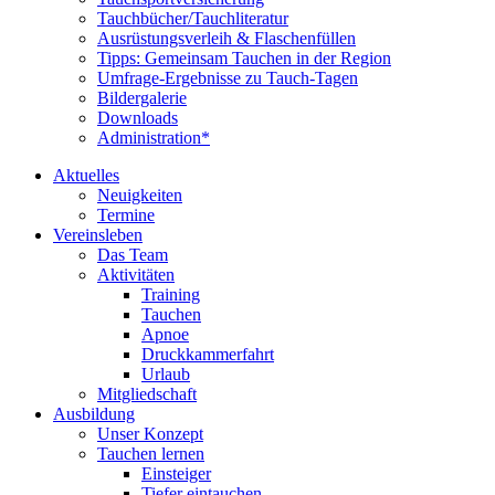
Tauchbücher/Tauchliteratur
Ausrüstungsverleih & Flaschenfüllen
Tipps: Gemeinsam Tauchen in der Region
Umfrage-Ergebnisse zu Tauch-Tagen
Bildergalerie
Downloads
Administration*
Aktuelles
Neuigkeiten
Termine
Vereinsleben
Das Team
Aktivitäten
Training
Tauchen
Apnoe
Druckkammerfahrt
Urlaub
Mitgliedschaft
Ausbildung
Unser Konzept
Tauchen lernen
Einsteiger
Tiefer eintauchen