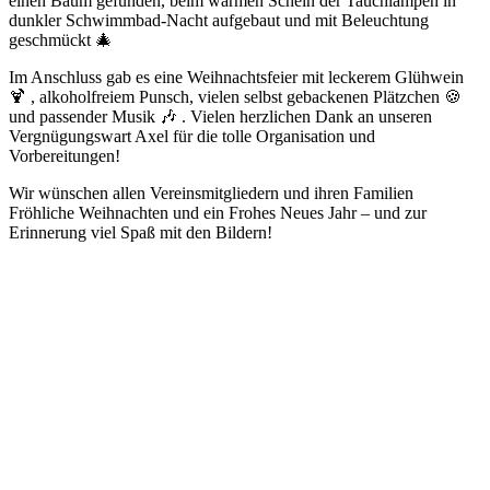
einen Baum gefunden, beim warmen Schein der Tauchlampen in
dunkler Schwimmbad-Nacht aufgebaut und mit Beleuchtung
geschmückt 🎄
Im Anschluss gab es eine Weihnachtsfeier mit leckerem Glühwein
🍹 , alkoholfreiem Punsch, vielen selbst gebackenen Plätzchen 🍪
und passender Musik 🎶 . Vielen herzlichen Dank an unseren
Vergnügungswart Axel für die tolle Organisation und
Vorbereitungen!
Wir wünschen allen Vereinsmitgliedern und ihren Familien
Fröhliche Weihnachten und ein Frohes Neues Jahr – und zur
Erinnerung viel Spaß mit den Bildern!