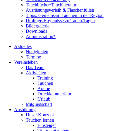
Tauchbücher/Tauchliteratur
Ausrüstungsverleih & Flaschenfüllen
Tipps: Gemeinsam Tauchen in der Region
Umfrage-Ergebnisse zu Tauch-Tagen
Bildergalerie
Downloads
Administration*
Aktuelles
Neuigkeiten
Termine
Vereinsleben
Das Team
Aktivitäten
Training
Tauchen
Apnoe
Druckkammerfahrt
Urlaub
Mitgliedschaft
Ausbildung
Unser Konzept
Tauchen lernen
Einsteiger
Tiefer eintauchen