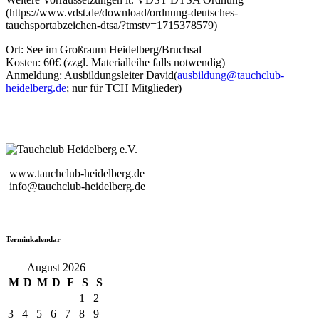
(https://www.vdst.de/download/ordnung-deutsches-
tauchsportabzeichen-dtsa/?tmstv=1715378579)
Ort: See im Großraum Heidelberg/Bruchsal
Kosten: 60€ (zzgl. Materialleihe falls notwendig)
Anmeldung: Ausbildungsleiter David(
ausbildung@tauchclub-
heidelberg.de
; nur für TCH Mitglieder)
www.tauchclub-heidelberg.de
info@tauchclub-heidelberg.de
Terminkalendar
August 2026
M
D
M
D
F
S
S
1
2
3
4
5
6
7
8
9