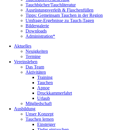
Tauchbücher/Tauchliteratur
Ausrüstungsverleih & Flaschenfüllen
Tipps: Gemeinsam Tauchen in der Region
Umfrage-Ergebnisse zu Tauch-Tagen
Bildergalerie
Downloads
Administration*
Aktuelles
Neuigkeiten
Termine
Vereinsleben
Das Team
Aktivitäten
Training
Tauchen
Apnoe
Druckkammerfahrt
Urlaub
Mitgliedschaft
Ausbildung
Unser Konzept
Tauchen lernen
Einsteiger
Tiefer eintauchen