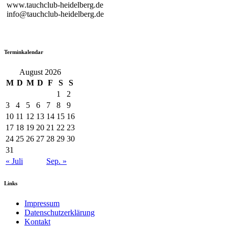
www.tauchclub-heidelberg.de
info@tauchclub-heidelberg.de
Terminkalendar
August 2026
M
D
M
D
F
S
S
1
2
3
4
5
6
7
8
9
10
11
12
13
14
15
16
17
18
19
20
21
22
23
24
25
26
27
28
29
30
31
« Juli
Sep. »
Links
Impressum
Datenschutzerklärung
Kontakt