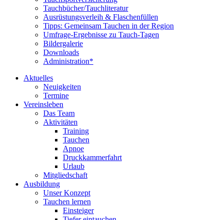
Tauchbücher/Tauchliteratur
Ausrüstungsverleih & Flaschenfüllen
Tipps: Gemeinsam Tauchen in der Region
Umfrage-Ergebnisse zu Tauch-Tagen
Bildergalerie
Downloads
Administration*
Aktuelles
Neuigkeiten
Termine
Vereinsleben
Das Team
Aktivitäten
Training
Tauchen
Apnoe
Druckkammerfahrt
Urlaub
Mitgliedschaft
Ausbildung
Unser Konzept
Tauchen lernen
Einsteiger
Tiefer eintauchen