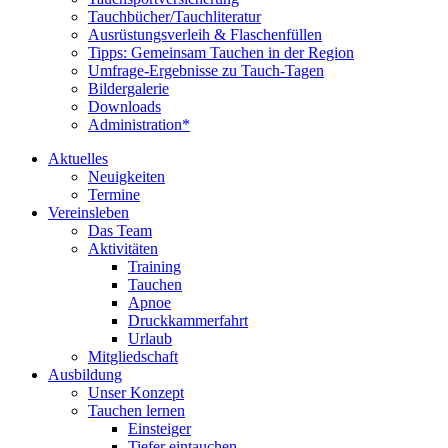
Tauchbücher/Tauchliteratur
Ausrüstungsverleih & Flaschenfüllen
Tipps: Gemeinsam Tauchen in der Region
Umfrage-Ergebnisse zu Tauch-Tagen
Bildergalerie
Downloads
Administration*
Aktuelles
Neuigkeiten
Termine
Vereinsleben
Das Team
Aktivitäten
Training
Tauchen
Apnoe
Druckkammerfahrt
Urlaub
Mitgliedschaft
Ausbildung
Unser Konzept
Tauchen lernen
Einsteiger
Tiefer eintauchen