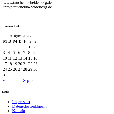
www.tauchclub-heidelberg.de
info@tauchclub-heidelberg.de
Terminkalendar
August 2026
M
D
M
D
F
S
S
1
2
3
4
5
6
7
8
9
10
11
12
13
14
15
16
17
18
19
20
21
22
23
24
25
26
27
28
29
30
31
« Juli
Sep. »
Links
Impressum
Datenschutzerklärung
Kontakt