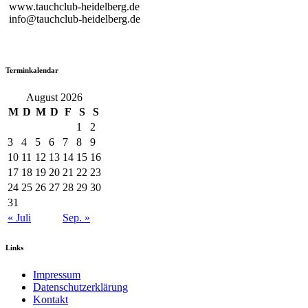
www.tauchclub-heidelberg.de
info@tauchclub-heidelberg.de
Terminkalendar
August 2026
M
D
M
D
F
S
S
1
2
3
4
5
6
7
8
9
10
11
12
13
14
15
16
17
18
19
20
21
22
23
24
25
26
27
28
29
30
31
« Juli
Sep. »
Links
Impressum
Datenschutzerklärung
Kontakt