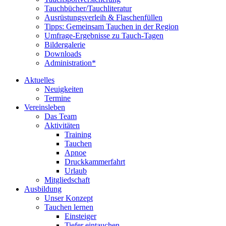
Tauchbücher/Tauchliteratur
Ausrüstungsverleih & Flaschenfüllen
Tipps: Gemeinsam Tauchen in der Region
Umfrage-Ergebnisse zu Tauch-Tagen
Bildergalerie
Downloads
Administration*
Aktuelles
Neuigkeiten
Termine
Vereinsleben
Das Team
Aktivitäten
Training
Tauchen
Apnoe
Druckkammerfahrt
Urlaub
Mitgliedschaft
Ausbildung
Unser Konzept
Tauchen lernen
Einsteiger
Tiefer eintauchen