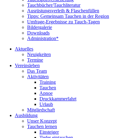
Tauchbücher/Tauchliteratur
Ausrüstungsverleih & Flaschenfüllen
Tipps: Gemeinsam Tauchen in der Region
Umfrage-Ergebnisse zu Tauch-Tagen
Bildergalerie
Downloads
Administration*
Aktuelles
Neuigkeiten
Termine
Vereinsleben
Das Team
Aktivitäten
Training
Tauchen
Apnoe
Druckkammerfahrt
Urlaub
Mitgliedschaft
Ausbildung
Unser Konzept
Tauchen lernen
Einsteiger
Tiefer eintauchen