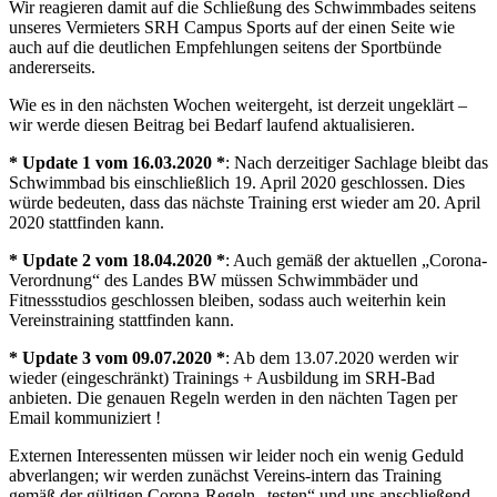
Wir reagieren damit auf die Schließung des Schwimmbades seitens
unseres Vermieters SRH Campus Sports auf der einen Seite wie
auch auf die deutlichen Empfehlungen seitens der Sportbünde
andererseits.
Wie es in den nächsten Wochen weitergeht, ist derzeit ungeklärt –
wir werde diesen Beitrag bei Bedarf laufend aktualisieren.
* Update 1 vom 16.03.2020 *
: Nach derzeitiger Sachlage bleibt das
Schwimmbad bis einschließlich 19. April 2020 geschlossen. Dies
würde bedeuten, dass das nächste Training erst wieder am 20. April
2020 stattfinden kann.
* Update 2 vom 18.04.2020 *
: Auch gemäß der aktuellen „Corona-
Verordnung“ des Landes BW müssen Schwimmbäder und
Fitnessstudios geschlossen bleiben, sodass auch weiterhin kein
Vereinstraining stattfinden kann.
* Update 3 vom 09.07.2020 *
: Ab dem 13.07.2020 werden wir
wieder (eingeschränkt) Trainings + Ausbildung im SRH-Bad
anbieten. Die genauen Regeln werden in den nächten Tagen per
Email kommuniziert !
Externen Interessenten müssen wir leider noch ein wenig Geduld
abverlangen; wir werden zunächst Vereins-intern das Training
gemäß der gültigen Corona-Regeln „testen“ und uns anschließend