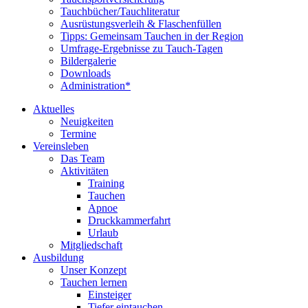
Tauchbücher/Tauchliteratur
Ausrüstungsverleih & Flaschenfüllen
Tipps: Gemeinsam Tauchen in der Region
Umfrage-Ergebnisse zu Tauch-Tagen
Bildergalerie
Downloads
Administration*
Aktuelles
Neuigkeiten
Termine
Vereinsleben
Das Team
Aktivitäten
Training
Tauchen
Apnoe
Druckkammerfahrt
Urlaub
Mitgliedschaft
Ausbildung
Unser Konzept
Tauchen lernen
Einsteiger
Tiefer eintauchen