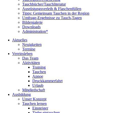
Tauchbücher/Tauchliteratur
Ausrüstungsverleih & Flaschenfüllen
Tipps: Gemeinsam Tauchen in der Region
Umfrage-Ergebnisse zu Tauch-Tagen
Bildergalerie
Downloads
Administration*
Aktuelles
Neuigkeiten
Termine
Vereinsleben
Das Team
Aktivitäten
Training
Tauchen
Apnoe
Druckkammerfahrt
Urlaub
Mitgliedschaft
Ausbildung
Unser Konzept
Tauchen lernen
Einsteiger
Tiefer eintauchen