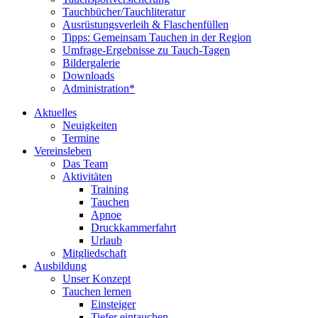
Tauchbücher/Tauchliteratur
Ausrüstungsverleih & Flaschenfüllen
Tipps: Gemeinsam Tauchen in der Region
Umfrage-Ergebnisse zu Tauch-Tagen
Bildergalerie
Downloads
Administration*
Aktuelles
Neuigkeiten
Termine
Vereinsleben
Das Team
Aktivitäten
Training
Tauchen
Apnoe
Druckkammerfahrt
Urlaub
Mitgliedschaft
Ausbildung
Unser Konzept
Tauchen lernen
Einsteiger
Tiefer eintauchen