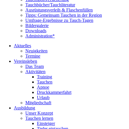
Tauchbücher/Tauchliteratur
Ausrüstungsverleih & Flaschenfüllen
Tipps: Gemeinsam Tauchen in der Region
Umfrage-Ergebnisse zu Tauch-Tagen
Bildergalerie
Downloads
Administration*
Aktuelles
Neuigkeiten
Termine
Vereinsleben
Das Team
Aktivitäten
Training
Tauchen
Apnoe
Druckkammerfahrt
Urlaub
Mitgliedschaft
Ausbildung
Unser Konzept
Tauchen lernen
Einsteiger
Tiefer eintauchen