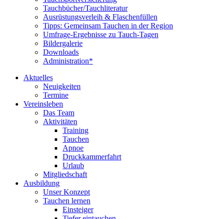
Tauchbücher/Tauchliteratur
Ausrüstungsverleih & Flaschenfüllen
Tipps: Gemeinsam Tauchen in der Region
Umfrage-Ergebnisse zu Tauch-Tagen
Bildergalerie
Downloads
Administration*
Aktuelles
Neuigkeiten
Termine
Vereinsleben
Das Team
Aktivitäten
Training
Tauchen
Apnoe
Druckkammerfahrt
Urlaub
Mitgliedschaft
Ausbildung
Unser Konzept
Tauchen lernen
Einsteiger
Tiefer eintauchen