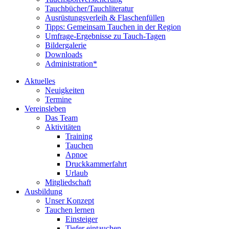
Tauchbücher/Tauchliteratur
Ausrüstungsverleih & Flaschenfüllen
Tipps: Gemeinsam Tauchen in der Region
Umfrage-Ergebnisse zu Tauch-Tagen
Bildergalerie
Downloads
Administration*
Aktuelles
Neuigkeiten
Termine
Vereinsleben
Das Team
Aktivitäten
Training
Tauchen
Apnoe
Druckkammerfahrt
Urlaub
Mitgliedschaft
Ausbildung
Unser Konzept
Tauchen lernen
Einsteiger
Tiefer eintauchen