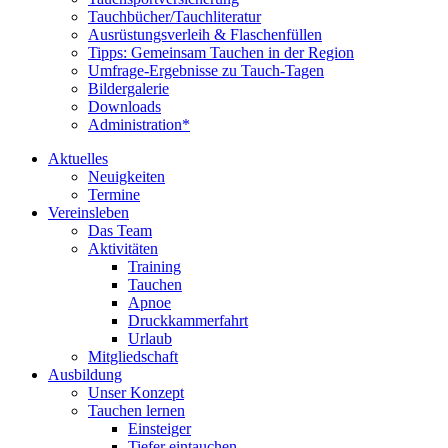
Tauchbücher/Tauchliteratur
Ausrüstungsverleih & Flaschenfüllen
Tipps: Gemeinsam Tauchen in der Region
Umfrage-Ergebnisse zu Tauch-Tagen
Bildergalerie
Downloads
Administration*
Aktuelles
Neuigkeiten
Termine
Vereinsleben
Das Team
Aktivitäten
Training
Tauchen
Apnoe
Druckkammerfahrt
Urlaub
Mitgliedschaft
Ausbildung
Unser Konzept
Tauchen lernen
Einsteiger
Tiefer eintauchen