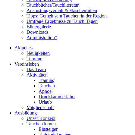
Tauchbücher/Tauchliteratur
Ausrüstungsverleih & Flaschenfüllen
Tipps: Gemeinsam Tauchen in der Region
Umfrage-Ergebnisse zu Tauch-Tagen
Bildergalerie
Downloads
Administration*
Aktuelles
Neuigkeiten
Termine
Vereinsleben
Das Team
Aktivitäten
Training
Tauchen
Apnoe
Druckkammerfahrt
Urlaub
Mitgliedschaft
Ausbildung
Unser Konzept
Tauchen lernen
Einsteiger
Tiefer eintauchen