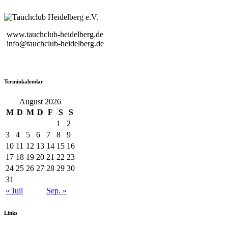
www.tauchclub-heidelberg.de
info@tauchclub-heidelberg.de
Terminkalendar
August 2026
M
D
M
D
F
S
S
1
2
3
4
5
6
7
8
9
10
11
12
13
14
15
16
17
18
19
20
21
22
23
24
25
26
27
28
29
30
31
« Juli
Sep. »
Links