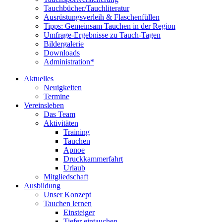
Tauchbücher/Tauchliteratur
Ausrüstungsverleih & Flaschenfüllen
Tipps: Gemeinsam Tauchen in der Region
Umfrage-Ergebnisse zu Tauch-Tagen
Bildergalerie
Downloads
Administration*
Aktuelles
Neuigkeiten
Termine
Vereinsleben
Das Team
Aktivitäten
Training
Tauchen
Apnoe
Druckkammerfahrt
Urlaub
Mitgliedschaft
Ausbildung
Unser Konzept
Tauchen lernen
Einsteiger
Tiefer eintauchen