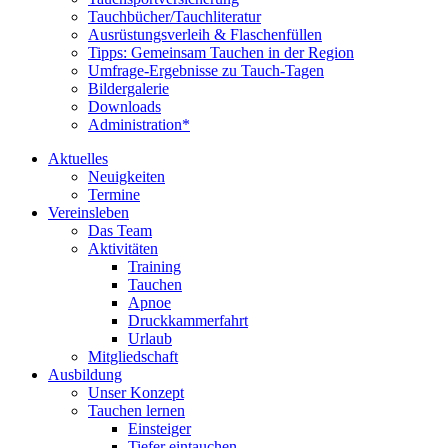
Tauchbücher/Tauchliteratur
Ausrüstungsverleih & Flaschenfüllen
Tipps: Gemeinsam Tauchen in der Region
Umfrage-Ergebnisse zu Tauch-Tagen
Bildergalerie
Downloads
Administration*
Aktuelles
Neuigkeiten
Termine
Vereinsleben
Das Team
Aktivitäten
Training
Tauchen
Apnoe
Druckkammerfahrt
Urlaub
Mitgliedschaft
Ausbildung
Unser Konzept
Tauchen lernen
Einsteiger
Tiefer eintauchen