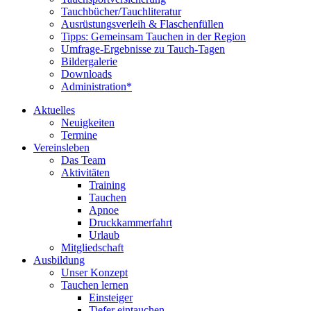
Tauchbücher/Tauchliteratur
Ausrüstungsverleih & Flaschenfüllen
Tipps: Gemeinsam Tauchen in der Region
Umfrage-Ergebnisse zu Tauch-Tagen
Bildergalerie
Downloads
Administration*
Aktuelles
Neuigkeiten
Termine
Vereinsleben
Das Team
Aktivitäten
Training
Tauchen
Apnoe
Druckkammerfahrt
Urlaub
Mitgliedschaft
Ausbildung
Unser Konzept
Tauchen lernen
Einsteiger
Tiefer eintauchen