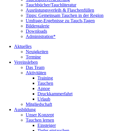
Tauchbücher/Tauchliteratur
Ausrüstungsverleih & Flaschenfüllen
Tipps: Gemeinsam Tauchen in der Region
Umfrage-Ergebnisse zu Tauch-Tagen
Bildergalerie
Downloads
Administration*
Aktuelles
Neuigkeiten
Termine
Vereinsleben
Das Team
Aktivitäten
Training
Tauchen
Apnoe
Druckkammerfahrt
Urlaub
Mitgliedschaft
Ausbildung
Unser Konzept
Tauchen lernen
Einsteiger
Tiefer eintauchen