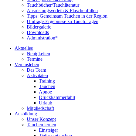
Tauchbücher/Tauchliteratur
Ausrüstungsverleih & Flaschenfüllen
Tipps: Gemeinsam Tauchen in der Region
Umfrage-Ergebnisse zu Tauch-Tagen
Bildergalerie
Downloads
Administration*
Aktuelles
Neuigkeiten
Termine
Vereinsleben
Das Team
Aktivitäten
Training
Tauchen
Apnoe
Druckkammerfahrt
Urlaub
Mitgliedschaft
Ausbildung
Unser Konzept
Tauchen lernen
Einsteiger
Tiefer eintauchen