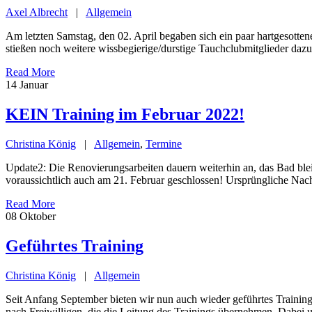
Axel Albrecht
|
Allgemein
Am letzten Samstag, den 02. April begaben sich ein paar hartgesotte
stießen noch weitere wissbegierige/durstige Tauchclubmitglieder dazu
Read More
14
Januar
KEIN Training im Februar 2022!
Christina König
|
Allgemein
,
Termine
Update2: Die Renovierungsarbeiten dauern weiterhin an, das Bad bl
voraussichtlich auch am 21. Februar geschlossen! Ursprüngliche N
Read More
08
Oktober
Geführtes Training
Christina König
|
Allgemein
Seit Anfang September bieten wir nun auch wieder geführtes Training 
nach Freiwilligen, die die Leitung des Trainings übernehmen. Dabei un