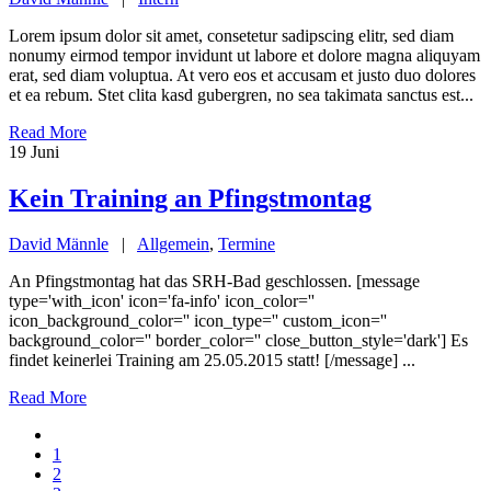
Lorem ipsum dolor sit amet, consetetur sadipscing elitr, sed diam
nonumy eirmod tempor invidunt ut labore et dolore magna aliquyam
erat, sed diam voluptua. At vero eos et accusam et justo duo dolores
et ea rebum. Stet clita kasd gubergren, no sea takimata sanctus est...
Read More
19
Juni
Kein Training an Pfingstmontag
David Männle
|
Allgemein
,
Termine
An Pfingstmontag hat das SRH-Bad geschlossen. [message
type='with_icon' icon='fa-info' icon_color=''
icon_background_color='' icon_type='' custom_icon=''
background_color='' border_color='' close_button_style='dark'] Es
findet keinerlei Training am 25.05.2015 statt! [/message] ...
Read More
1
2