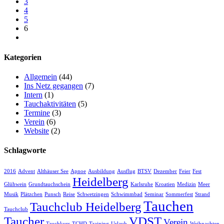
3
4
5
6
Kategorien
Allgemein
(44)
Ins Netz gegangen
(7)
Intern
(1)
Tauchaktivitäten
(5)
Termine
(3)
Verein
(6)
Website
(2)
Schlagworte
2016
Advent
Althäuser See
Apnoe
Ausbildung
Ausflug
BTSV
Dezember
Feier
Fest
Heidelberg
Glühwein
Grundtauchschein
Karlsruhe
Kroatien
Medizin
Meer
Musik
Plätzchen
Punsch
Reise
Schwetzingen
Schwimmbad
Seminar
Sommerfest
Strand
Tauchen
Tauchclub Heidelberg
Tauchclub
Taucher
VDST
Verein
Tauchkurs
TCHD
Training
Urlaub
Weihnachten