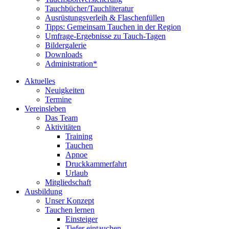
Tauchbücher/Tauchliteratur
Ausrüstungsverleih & Flaschenfüllen
Tipps: Gemeinsam Tauchen in der Region
Umfrage-Ergebnisse zu Tauch-Tagen
Bildergalerie
Downloads
Administration*
Aktuelles
Neuigkeiten
Termine
Vereinsleben
Das Team
Aktivitäten
Training
Tauchen
Apnoe
Druckkammerfahrt
Urlaub
Mitgliedschaft
Ausbildung
Unser Konzept
Tauchen lernen
Einsteiger
Tiefer eintauchen